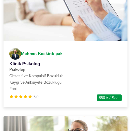
Mehmet Keskinbıçak
Klinik Psikolog
Psikoloji
Obsesif ve Kompulsif Bozukluk
Kaygı ve Anksiyete Bozukluğu
Fobi
5.0
850
₺ / Saat