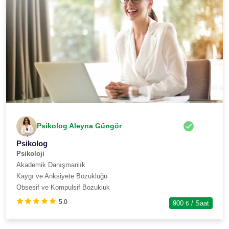
Psikolog Aleyna Güngör
Psikolog
Psikoloji
Akademik Danışmanlık
Kaygı ve Anksiyete Bozukluğu
Obsesif ve Kompulsif Bozukluk
5.0
900
₺ / Saat