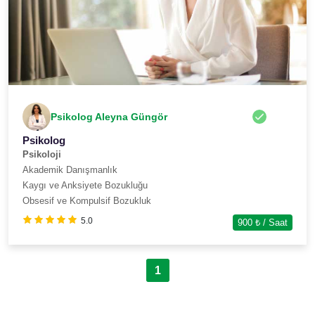
Psikolog Aleyna Güngör
Psikolog
Psikoloji
Akademik Danışmanlık
Kaygı ve Anksiyete Bozukluğu
Obsesif ve Kompulsif Bozukluk
5.0
900
₺ / Saat
1