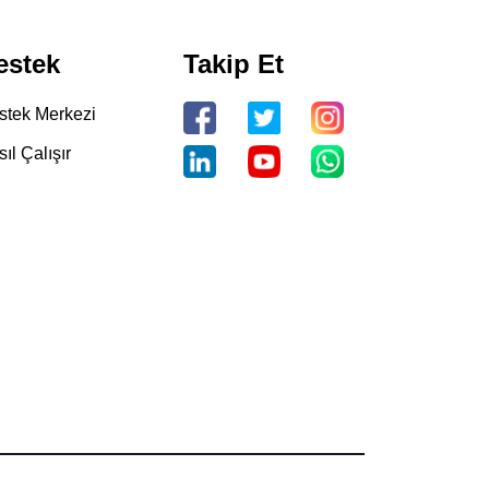
estek
Takip Et
stek Merkezi
ıl Çalışır