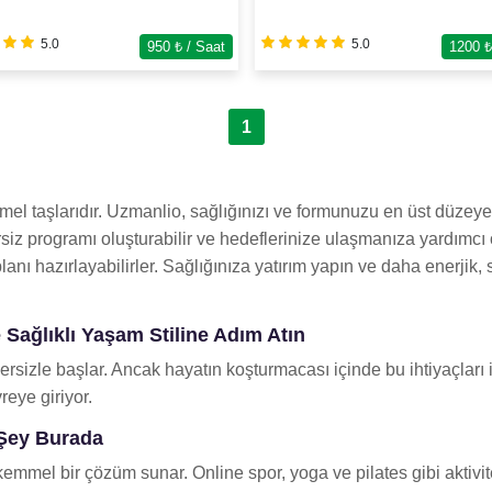
5.0
5.0
950
₺ / Saat
1200
₺
1
emel taşlarıdır. Uzmanlio, sağlığınızı ve formunuzu en üst düzey
siz programı oluşturabilir ve hedeflerinize ulaşmanıza yardımcı o
planı hazırlayabilirler. Sağlığınıza yatırım yapın ve daha enerjik
 Sağlıklı Yaşam Stiline Adım Atın
sizle başlar. Ancak hayatın koşturmacası içinde bu ihtiyaçları 
eye giriyor.
 Şey Burada
mel bir çözüm sunar. Online spor, yoga ve pilates gibi aktivite