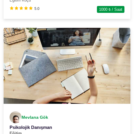
Eğitim Koçu
5.0
1000
₺ / Saat
Mevlana Gök
Psikolojik Danışman
Eğitim