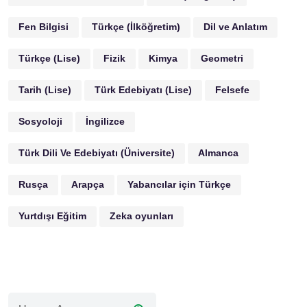
Fen Bilgisi
Türkçe (İlköğretim)
Dil ve Anlatım
Türkçe (Lise)
Fizik
Kimya
Geometri
Tarih (Lise)
Türk Edebiyatı (Lise)
Felsefe
Sosyoloji
İngilizce
Türk Dili Ve Edebiyatı (Üniversite)
Almanca
Rusça
Arapça
Yabancılar için Türkçe
Yurtdışı Eğitim
Zeka oyunları